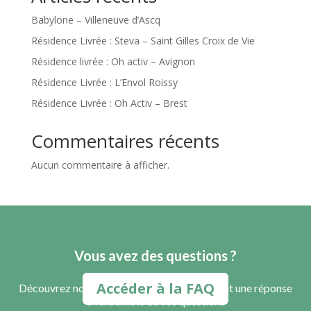
Babylone – Villeneuve d’Ascq
Résidence Livrée : Steva – Saint Gilles Croix de Vie
Résidence livrée : Oh activ – Avignon
Résidence Livrée : L’Envol Roissy
Résidence Livrée : Oh Activ – Brest
Commentaires récents
Aucun commentaire à afficher.
Vous avez des questions ?
Accéder à la FAQ
Découvrez notre FAQ et obtenez rapidement une réponse
à l’ensemble de vos questions