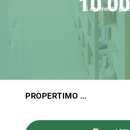
10 0
Logements gér
PROPERTIMO …