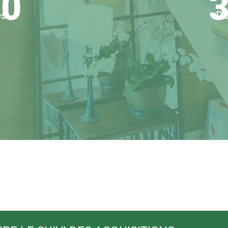
00
3
és
D'