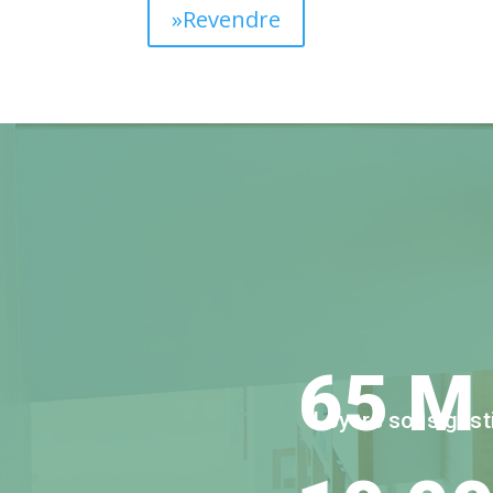
»Revendre
65 M
Loyers sous gest