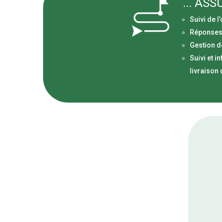
... AS
Suivi de 
Réponses 
Gestion d
Suivi et i
livraison