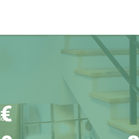
 €
ion